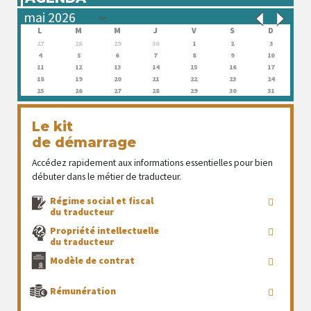
L
M
M
J
V
S
D
27
28
29
30
1
2
3
4
5
6
7
8
9
10
11
12
13
14
15
16
17
18
19
20
21
22
23
24
25
26
27
28
29
30
31
Le kit
de démarrage
Accédez rapidement aux informations essentielles pour bien
débuter dans le métier de traducteur.
Régime social et fiscal
du traducteur
Propriété intellectuelle
du traducteur
Modèle de contrat
Rémunération