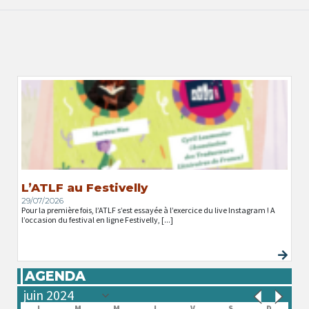
L’ATLF au Festivelly
29/07/2026
Pour la première fois, l’ATLF s’est essayée à l’exercice du live Instagram ! A
l’occasion du festival en ligne Festivelly, [...]
AGENDA
L
M
M
J
V
S
D