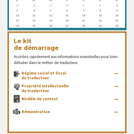
27
28
29
30
31
1
2
3
4
5
6
7
8
9
10
11
12
13
14
15
16
17
18
19
20
21
22
23
24
25
26
27
28
29
30
Le kit
de démarrage
Accédez rapidement aux informations essentielles pour bien
débuter dans le métier de traducteur.
Régime social et fiscal
du traducteur
Propriété intellectuelle
du traducteur
Modèle de contrat
Rémunération