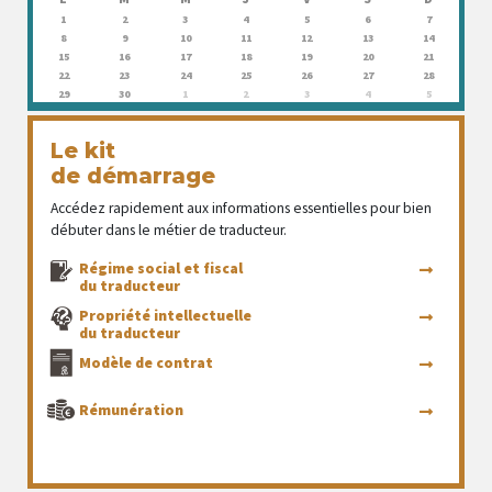
1
2
3
4
5
6
7
8
9
10
11
12
13
14
15
16
17
18
19
20
21
22
23
24
25
26
27
28
29
30
1
2
3
4
5
Le kit
de démarrage
Accédez rapidement aux informations essentielles pour bien
débuter dans le métier de traducteur.
Régime social et fiscal
du traducteur
Propriété intellectuelle
du traducteur
Modèle de contrat
Rémunération