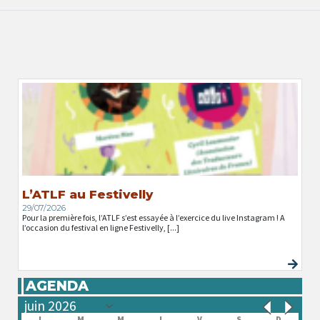
L’ATLF au Festivelly
29/07/2026
Pour la première fois, l’ATLF s’est essayée à l’exercice du live Instagram ! A
l’occasion du festival en ligne Festivelly, [...]
AGENDA
L
M
M
J
V
S
D