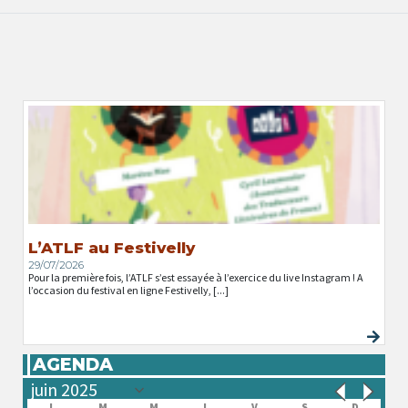
L’ATLF au Festivelly
29/07/2026
Pour la première fois, l’ATLF s’est essayée à l’exercice du live Instagram ! A
l’occasion du festival en ligne Festivelly, [...]
AGENDA
L
M
M
J
V
S
D