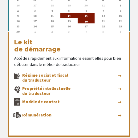
26
27
28
29
30
31
1
2
3
4
5
6
7
8
9
10
11
14
15
12
13
16
17
18
19
21
22
20
23
24
25
26
27
28
29
30
1
2
3
4
5
6
Le kit
de démarrage
Accédez rapidement aux informations essentielles pour bien
débuter dans le métier de traducteur.
Régime social et fiscal
du traducteur
Propriété intellectuelle
du traducteur
Modèle de contrat
Rémunération