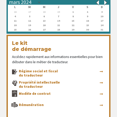
L
M
M
J
V
S
D
26
27
28
29
1
2
3
4
5
6
7
8
9
10
11
12
13
14
15
16
17
18
19
20
21
22
23
24
25
26
27
28
29
30
31
Le kit
de démarrage
Accédez rapidement aux informations essentielles pour bien
débuter dans le métier de traducteur.
Régime social et fiscal
du traducteur
Propriété intellectuelle
du traducteur
Modèle de contrat
Rémunération