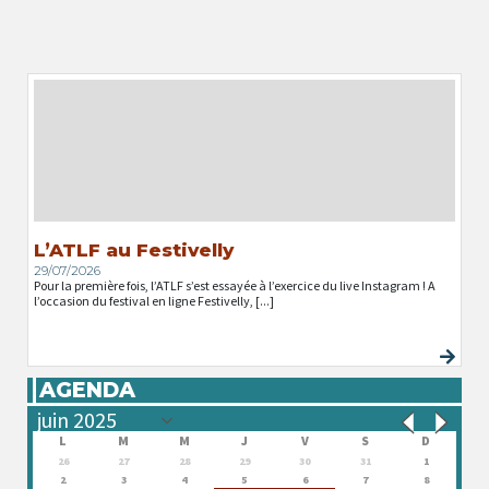
L’ATLF au Festivelly
29/07/2026
Pour la première fois, l’ATLF s’est essayée à l’exercice du live Instagram ! A
l’occasion du festival en ligne Festivelly, [...]
AGENDA
L
M
M
J
V
S
D
26
27
28
29
30
31
1
2
3
4
5
6
7
8