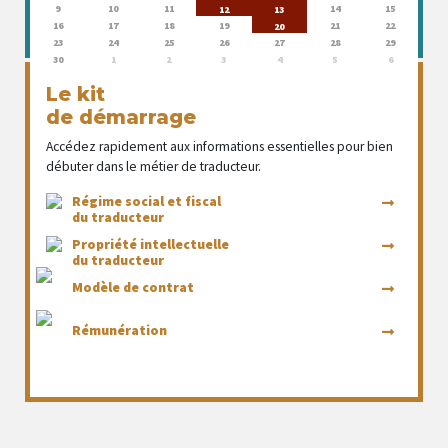
9
10
11
14
15
12
13
16
17
18
19
21
22
20
23
24
25
26
27
28
29
30
1
2
3
4
5
6
Le kit
de démarrage
Accédez rapidement aux informations essentielles pour bien
débuter dans le métier de traducteur.
Régime social et fiscal
du traducteur
Propriété intellectuelle
du traducteur
Modèle de contrat
Rémunération