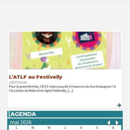
L’ATLF au Festivelly
29/07/2026
Pour la première fois, l’ATLF s’est essayée à l’exercice du live Instagram ! A
l’occasion du festival en ligne Festivelly, [...]
AGENDA
L
M
M
J
V
S
D