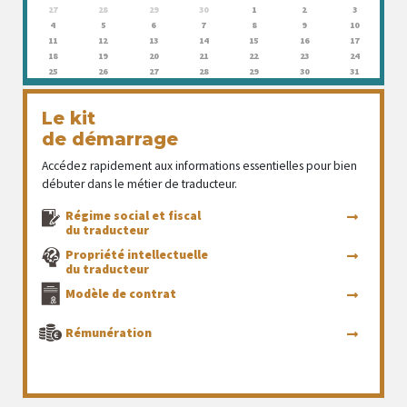
27
28
29
30
1
2
3
4
5
6
7
8
9
10
11
12
13
14
15
16
17
18
19
20
21
22
23
24
25
26
27
28
29
30
31
Le kit
de démarrage
Accédez rapidement aux informations essentielles pour bien
débuter dans le métier de traducteur.
Régime social et fiscal
du traducteur
Propriété intellectuelle
du traducteur
Modèle de contrat
Rémunération