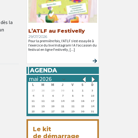
 dès la
un
L’ATLF au Festivelly
29/07/2026
Pour la première fois, l’ATLF s’est essayée à
l’exercice du live Instagram ! A l’occasion du
festival en ligne Festivelly, [...]
AGENDA
L
M
M
J
V
S
D
27
28
29
30
1
2
3
4
5
6
7
8
9
10
11
12
13
14
15
16
17
18
19
20
21
22
23
24
25
26
27
28
29
30
31
Le kit
de démarrage