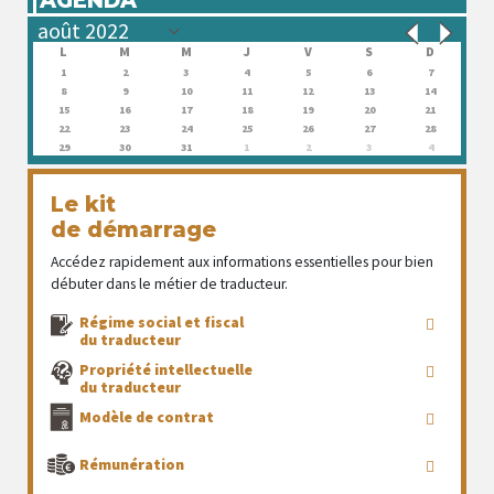
L
M
M
J
V
S
D
1
2
3
4
5
6
7
8
9
10
11
12
13
14
15
16
17
18
19
20
21
22
23
24
25
26
27
28
29
30
31
1
2
3
4
Le kit
de démarrage
Accédez rapidement aux informations essentielles pour bien
débuter dans le métier de traducteur.
Régime social et fiscal
du traducteur
Propriété intellectuelle
du traducteur
Modèle de contrat
Rémunération