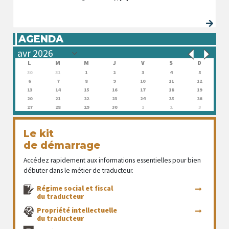
AGENDA
L
M
M
J
V
S
D
30
31
1
2
3
4
5
6
7
8
9
10
11
12
13
14
15
16
17
18
19
20
21
22
23
24
25
26
27
28
29
30
1
2
3
Le kit
de démarrage
Accédez rapidement aux informations essentielles pour bien
débuter dans le métier de traducteur.
Régime social et fiscal
du traducteur
Propriété intellectuelle
du traducteur