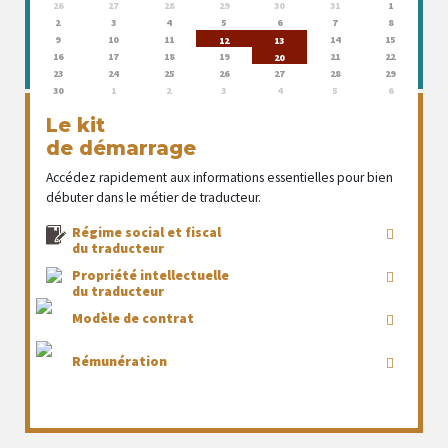
26
27
28
29
30
31
1
2
3
4
5
6
7
8
9
10
11
14
15
12
13
16
17
18
19
21
22
20
23
24
25
26
27
28
29
30
1
2
3
4
5
6
Le kit
de démarrage
Accédez rapidement aux informations essentielles pour bien
débuter dans le métier de traducteur.
Régime social et fiscal
du traducteur
Propriété intellectuelle
du traducteur
Modèle de contrat
Rémunération