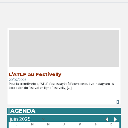
L’ATLF au Festivelly
29/07/2026
Pour la première fois, l’ATLF s’est essayée à l’exercice du live Instagram ! A
l’occasion du festival en ligne Festivelly, [...]
AGENDA
L
M
M
J
V
S
D