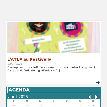
L’ATLF au Festivelly
29/07/2026
Pour la première fois, l’ATLF s’est essayée à l’exercice du live Instagram ! A
l’occasion du festival en ligne Festivelly, [...]
AGENDA
L
M
M
J
V
S
D
28
29
30
31
1
2
3