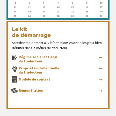
4
5
6
7
8
9
10
11
12
13
14
15
16
17
18
19
20
21
22
23
24
25
26
27
28
29
30
31
Le kit
de démarrage
Accédez rapidement aux informations essentielles pour bien
débuter dans le métier de traducteur.
Régime social et fiscal
du traducteur
Propriété intellectuelle
du traducteur
Modèle de contrat
Rémunération