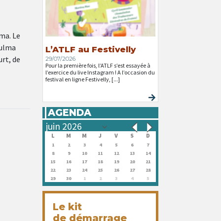
ma. Le
Zulma
L’ATLF au Festivelly
rt, de
29/07/2026
Pour la première fois, l’ATLF s’est essayée à
l’exercice du live Instagram ! A l’occasion du
festival en ligne Festivelly, [...]
AGENDA
L
M
M
J
V
S
D
1
2
3
4
5
6
7
8
9
10
11
12
13
14
15
16
17
18
19
20
21
22
23
24
25
26
27
28
29
30
1
2
3
4
5
Le kit
de démarrage