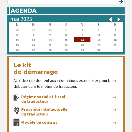
AGENDA
L
M
M
J
V
S
D
28
29
30
1
2
3
4
5
6
7
8
9
10
11
12
13
14
15
17
18
16
19
20
21
22
23
24
25
26
27
28
29
30
31
1
Le kit
de démarrage
Accédez rapidement aux informations essentielles pour bien
débuter dans le métier de traducteur.
Régime social et fiscal
du traducteur
Propriété intellectuelle
du traducteur
Modèle de contrat