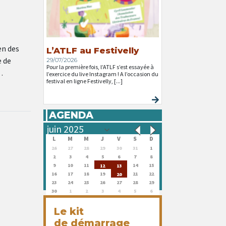
en des
L’ATLF au Festivelly
e de
29/07/2026
Pour la première fois, l’ATLF s’est essayée à
…
l’exercice du live Instagram ! A l’occasion du
festival en ligne Festivelly, [...]
AGENDA
L
M
M
J
V
S
D
26
27
28
29
30
31
1
2
3
4
5
6
7
8
9
10
11
14
15
12
13
16
17
18
19
21
22
20
23
24
25
26
27
28
29
30
1
2
3
4
5
6
Le kit
de démarrage