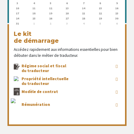
3
4
5
6
7
8
9
10
11
12
13
14
15
16
17
18
19
20
21
22
23
24
25
26
27
28
29
30
31
1
2
3
4
5
6
Le kit
de démarrage
Accédez rapidement aux informations essentielles pour bien
débuter dans le métier de traducteur.
Régime social et fiscal
du traducteur
Propriété intellectuelle
du traducteur
Modèle de contrat
Rémunération