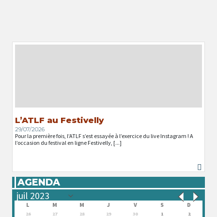
L’ATLF au Festivelly
29/07/2026
Pour la première fois, l’ATLF s’est essayée à l’exercice du live Instagram ! A
l’occasion du festival en ligne Festivelly, [...]
AGENDA
L
M
M
J
V
S
D
26
27
28
29
30
1
2