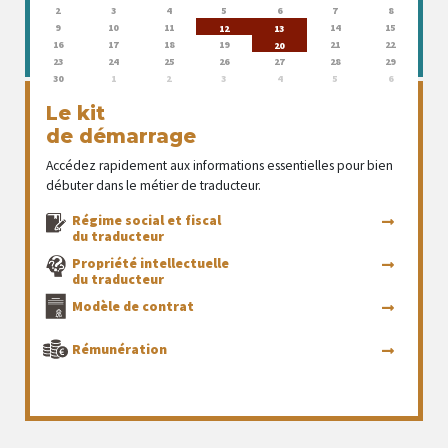
2
3
4
5
6
7
8
9
10
11
14
15
12
13
16
17
18
19
21
22
20
23
24
25
26
27
28
29
30
1
2
3
4
5
6
Le kit
de démarrage
Accédez rapidement aux informations essentielles pour bien
débuter dans le métier de traducteur.
Régime social et fiscal
du traducteur
Propriété intellectuelle
du traducteur
Modèle de contrat
Rémunération