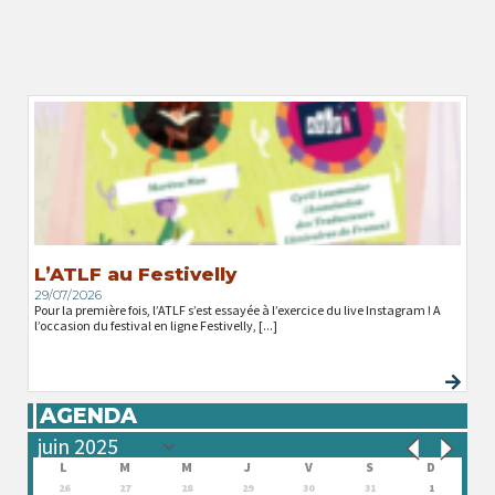
L’ATLF au Festivelly
29/07/2026
Pour la première fois, l’ATLF s’est essayée à l’exercice du live Instagram ! A
l’occasion du festival en ligne Festivelly, [...]
AGENDA
L
M
M
J
V
S
D
26
27
28
29
30
31
1