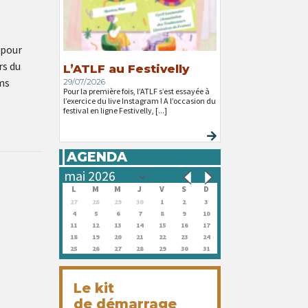
 pour
rs du
L’ATLF au Festivelly
oms
29/07/2026
Pour la première fois, l’ATLF s’est essayée à
l’exercice du live Instagram ! A l’occasion du
festival en ligne Festivelly, [...]
AGENDA
L
M
M
J
V
S
D
27
28
29
30
1
2
3
4
5
6
7
8
9
10
11
12
13
14
15
16
17
18
19
20
21
22
23
24
25
26
27
28
29
30
31
Le kit
de démarrage