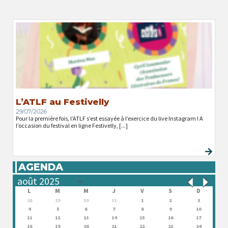
L’ATLF au Festivelly
29/07/2026
Pour la première fois, l’ATLF s’est essayée à l’exercice du live Instagram ! A
l’occasion du festival en ligne Festivelly, [...]
AGENDA
L
M
M
J
V
S
D
28
29
30
31
1
2
3
4
5
6
7
8
9
10
11
12
13
14
15
16
17
18
19
20
21
22
23
24