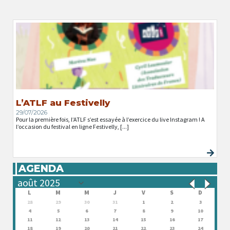
L’ATLF au Festivelly
29/07/2026
Pour la première fois, l’ATLF s’est essayée à l’exercice du live Instagram ! A
l’occasion du festival en ligne Festivelly, [...]
AGENDA
L
M
M
J
V
S
D
28
29
30
31
1
2
3
4
5
6
7
8
9
10
11
12
13
14
15
16
17
18
19
20
21
22
23
24