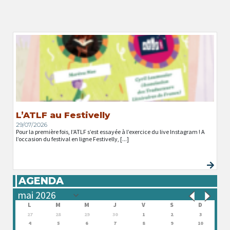
L’ATLF au Festivelly
29/07/2026
Pour la première fois, l’ATLF s’est essayée à l’exercice du live Instagram ! A
l’occasion du festival en ligne Festivelly, [...]
AGENDA
L
M
M
J
V
S
D
27
28
29
30
1
2
3
4
5
6
7
8
9
10