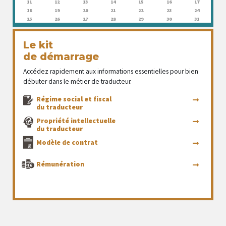
11
12
13
14
15
16
17
18
19
20
21
22
23
24
25
26
27
28
29
30
31
Le kit
de démarrage
Accédez rapidement aux informations essentielles pour bien
débuter dans le métier de traducteur.
Régime social et fiscal
du traducteur
Propriété intellectuelle
du traducteur
Modèle de contrat
Rémunération