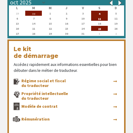
L
M
M
J
V
S
D
29
1
2
3
5
30
4
6
7
8
9
10
12
11
13
14
15
16
17
18
19
20
21
22
23
24
26
25
27
28
29
30
31
1
2
Le kit
de démarrage
Accédez rapidement aux informations essentielles pour bien
débuter dans le métier de traducteur.
Régime social et fiscal
du traducteur
Propriété intellectuelle
du traducteur
Modèle de contrat
Rémunération