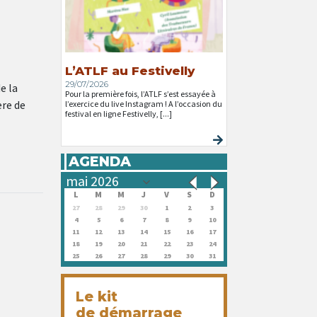
L’ATLF au Festivelly
29/07/2026
e la
Pour la première fois, l’ATLF s’est essayée à
̀re de
l’exercice du live Instagram ! A l’occasion du
festival en ligne Festivelly, [...]
AGENDA
L
M
M
J
V
S
D
27
28
29
30
1
2
3
4
5
6
7
8
9
10
11
12
13
14
15
16
17
18
19
20
21
22
23
24
25
26
27
28
29
30
31
Le kit
de démarrage