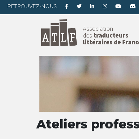
RETROUVEZ-NOUS
Association
des
traducteurs
littéraires de Franc
Ateliers profes