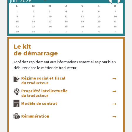
L
M
M
J
V
S
D
1
2
3
4
5
6
7
8
9
10
11
12
13
14
15
16
17
18
19
20
21
22
23
24
25
26
27
28
29
30
1
2
3
4
5
Le kit
de démarrage
Accédez rapidement aux informations essentielles pour bien
débuter dans le métier de traducteur.
Régime social et fiscal
du traducteur
Propriété intellectuelle
du traducteur
Modèle de contrat
Rémunération