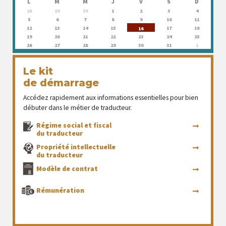
L
M
M
J
V
S
D
28
29
30
1
2
3
4
5
6
7
8
9
10
11
12
13
14
15
17
18
16
19
20
21
22
23
24
25
26
27
28
29
30
31
1
Le kit
de démarrage
Accédez rapidement aux informations essentielles pour bien
débuter dans le métier de traducteur.
Régime social et fiscal
du traducteur
Propriété intellectuelle
du traducteur
Modèle de contrat
Rémunération