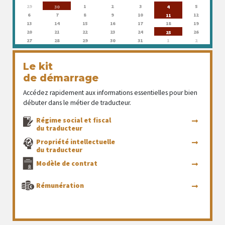
29
1
2
3
5
30
4
6
7
8
9
10
12
11
13
14
15
16
17
18
19
20
21
22
23
24
26
25
27
28
29
30
31
1
2
Le kit
de démarrage
Accédez rapidement aux informations essentielles pour bien
débuter dans le métier de traducteur.
Régime social et fiscal
du traducteur
Propriété intellectuelle
du traducteur
Modèle de contrat
Rémunération