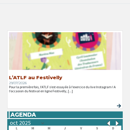
L’ATLF au Festivelly
29/07/2026
Pour la première fois, l’ATLF s’est essayée à l’exercice du live Instagram ! A
l’occasion du festival en ligne Festivelly, [...]
AGENDA
L
M
M
J
V
S
D