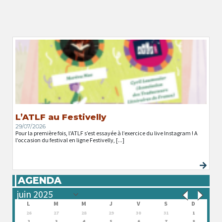
L’ATLF au Festivelly
29/07/2026
Pour la première fois, l’ATLF s’est essayée à l’exercice du live Instagram ! A
l’occasion du festival en ligne Festivelly, [...]
AGENDA
L
M
M
J
V
S
D
26
27
28
29
30
31
1
2
3
4
5
6
7
8