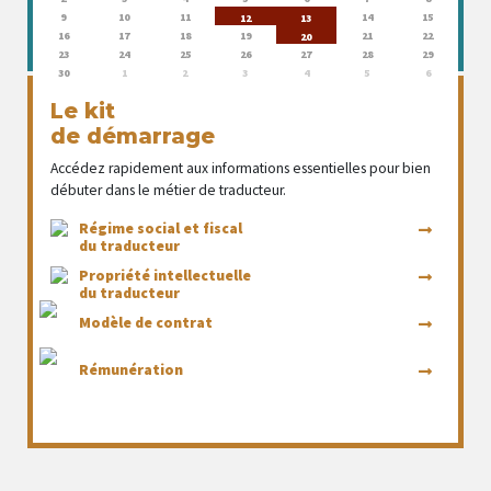
9
10
11
14
15
12
13
16
17
18
19
21
22
20
23
24
25
26
27
28
29
30
1
2
3
4
5
6
Le kit
de démarrage
Accédez rapidement aux informations essentielles pour bien
débuter dans le métier de traducteur.
Régime social et fiscal
du traducteur
Propriété intellectuelle
du traducteur
Modèle de contrat
Rémunération