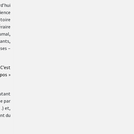
rd’hui
ience
stoire
éraire
umal,
ants,
ises –
 C’est
opos »
autant
ée par
…) et,
ant du