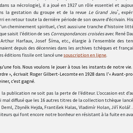
dans sa nécrologie), il a joué en 1927 un rôle essentiel et aujou
*
ns la gestation du groupe et de la revue
Le Grand Jeu
, expér
i en retour toute la dernière période de son œuvre d’écrivain. Hi
n cheminement spirituel, c’est aussi une tranche d’histoire litt
que saisit l’édition de ses
Correspondances croisées
avec René Da
 Arthur Harfaux, Josef Šíma, etc., élargie à l’ensemble des ten
maient depuis des décennies dans les archives tchèques et frança
s éditions fissile ont lancé une
souscription en ligne
.
qu’une fois. Nous voulons le jouer à tous les instants de notre vie.
perdre », écrivait Roger Gilbert-Lecomte en 1928 dans l’« Avant-pr
iner, c’est gagné.
la publication ne soit pas la perte de l’éditeur. L’occasion est d’
i mal diffusé que les 16 autres titres de la collection tchèque lanc
 Deml, Zbyněk Hejda, František Halas, Vladimír Holan, Jiří Kolář
teurs qui font encore notre bonheur en résistant à la fuite en av