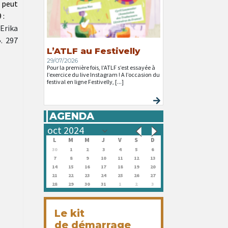
n peut
 :
Erika
». 297
L’ATLF au Festivelly
29/07/2026
Pour la première fois, l’ATLF s’est essayée à
l’exercice du live Instagram ! A l’occasion du
festival en ligne Festivelly, [...]
AGENDA
L
M
M
J
V
S
D
30
1
2
3
4
5
6
7
8
9
10
11
12
13
14
15
16
17
18
19
20
21
22
23
24
25
26
27
28
29
30
31
1
2
3
Le kit
de démarrage