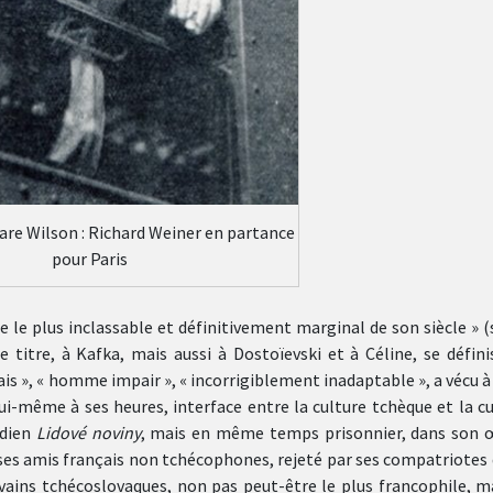
are Wilson : Richard Weiner en partance
pour Paris
ue le plus inclassable et définitivement marginal de son siècle » 
e titre, à Kafka, mais aussi à Dostoïevski et à Céline, se défin
ais », « homme impair », « incorrigiblement inadaptable », a vécu à
ui-même à ses heures, interface entre la culture tchèque et la c
idien
Lidové noviny
, mais en même temps prisonnier, dans son 
 ses amis français non tchécophones, rejeté par ses compatriotes 
rivains tchécoslovaques, non pas peut-être le plus francophile, m