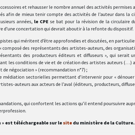
accessoires et rehausser le nombre annuel des activités permises a
és afin de mieux tenir compte des activités de l’auteur dans la ci
lusieurs années,
le CPE
se bat pour la révision de la circulaire d
e d’une concertation qui devrait aboutir à la refonte du dispositif.
pistes qui méritent d’être approfondies et discutées, en particulier
 « composé des représentants des artistes-auteurs, des organisat
ésentants des producteurs éditeurs et diffuseurs », qui serait u
nt les conditions de vie et de création des artistes auteurs (…) a
et de négociation » (recommandation n°7) ;
de médiation sectorielles permettant d’intervenir pour « dénouer
tistes-auteurs aux acteurs de l’aval (éditeurs, producteurs, diffuse
andations, qui confortent les actions qu’il entend poursuivre aup
erprofession.
n » est téléchargeable sur le
site
du ministère de la Culture.