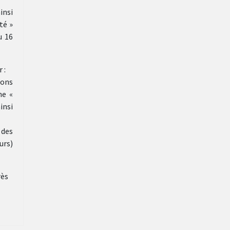
insi
té »
u 16
 :
ions
ne «
insi
 des
urs)
rès