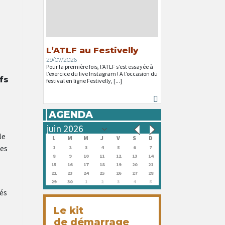
L’ATLF au Festivelly
29/07/2026
Pour la première fois, l’ATLF s’est essayée à
l’exercice du live Instagram ! A l’occasion du
fs
festival en ligne Festivelly, [...]
AGENDA
le
L
M
M
J
V
S
D
les
1
2
3
4
5
6
7
8
9
10
11
12
13
14
15
16
17
18
19
20
21
22
23
24
25
26
27
28
29
30
1
2
3
4
5
tés
Le kit
de démarrage