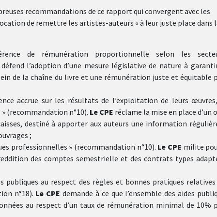
breuses recommandations de ce rapport qui convergent avec les
ocation de remettre les artistes-auteurs « à leur juste place dans 
rence de rémunération proportionnelle selon les secteu
E
défend l’adoption d’une mesure législative de nature à garanti
sein de la chaîne du livre et une rémunération juste et équitable 
nce accrue sur les résultats de l’exploitation de leurs œuvres
tes » (recommandation n°10).
Le CPE
réclame la mise en place d’un o
caisses, destiné à apporter aux auteurs une information régulièr
ouvrages ;
ques professionnelles » (recommandation n°10).
Le CPE
milite pou
eddition des comptes semestrielle et des contrats types adapt
es publiques au respect des règles et bonnes pratiques relatives
ion n°18).
Le CPE
demande à ce que l’ensemble des aides publi
itionnées au respect d’un taux de rémunération minimal de 10% 