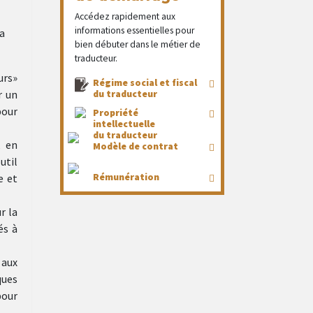
Accédez rapidement aux
informations essentielles pour
la
bien débuter dans le métier de
traducteur.
rs»
Régime social et fiscal
r un
du traducteur
pour
Propriété
intellectuelle
du traducteur
, en
Modèle de contrat
util
Rémunération
e et
r la
és à
 aux
ques
pour