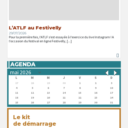
L’ATLF au Festivelly
29/07/2026
Pour la première fois, l’ATLF s’est essayée à l’exercice du live Instagram ! A
l’occasion du festival en ligne Festivelly, [...]
AGENDA
L
M
M
J
V
S
D
27
28
29
30
1
2
3
4
5
6
7
8
9
10
11
12
13
14
15
16
17
18
19
20
21
22
23
24
25
26
27
28
29
30
31
Le kit
de démarrage