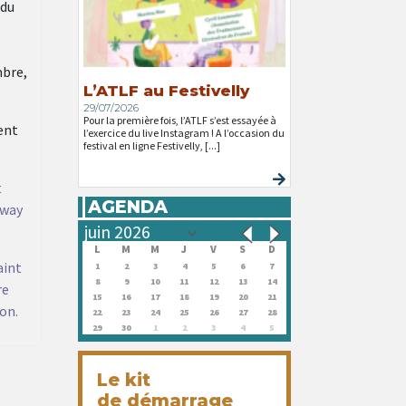
 du
mbre,
L’ATLF au Festivelly
29/07/2026
Pour la première fois, l’ATLF s’est essayée à
ent
l’exercice du live Instagram ! A l’occasion du
festival en ligne Festivelly, [...]
t
AGENDA
 way
L
M
M
J
V
S
D
aint
1
2
3
4
5
6
7
8
9
10
11
12
13
14
re
15
16
17
18
19
20
21
on.
22
23
24
25
26
27
28
29
30
1
2
3
4
5
Le kit
de démarrage