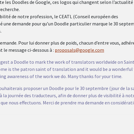
e les Doodles de Google, ces logos qui changent selon l’actualité
recherche.
sibilité de notre profession, le CEATL (Conseil européen des
osé une demande pour qu’un Doodle particulier marque le 30 septe
.
demande. Pour lui donner plus de poids, chacun d’entre vous, adhér
t le message ci-dessous à :
proposals@google.com
suggest a Doodle to mark the work of translators worldwide on Sain
me is the patron saint of translation and it would be a wonderful
ising awareness of the work we do. Many thanks for your time.
souhaiterais proposer un Doodle pour le 30 septembre (jour de la s
a journée des traducteurs, afin de donner plus de visibilité à not
ail que nous effectuons. Merci de prendre ma demande en considérati