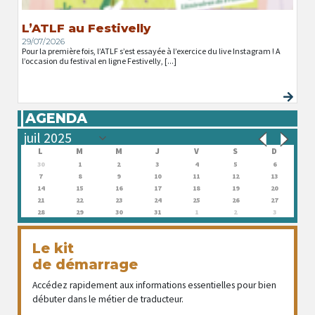
L’ATLF au Festivelly
29/07/2026
Pour la première fois, l’ATLF s’est essayée à l’exercice du live Instagram ! A
l’occasion du festival en ligne Festivelly, [...]
AGENDA
L
M
M
J
V
S
D
30
1
2
3
4
5
6
7
8
9
10
11
12
13
14
15
16
17
18
19
20
21
22
23
24
25
26
27
28
29
30
31
1
2
3
Le kit
de démarrage
Accédez rapidement aux informations essentielles pour bien
débuter dans le métier de traducteur.