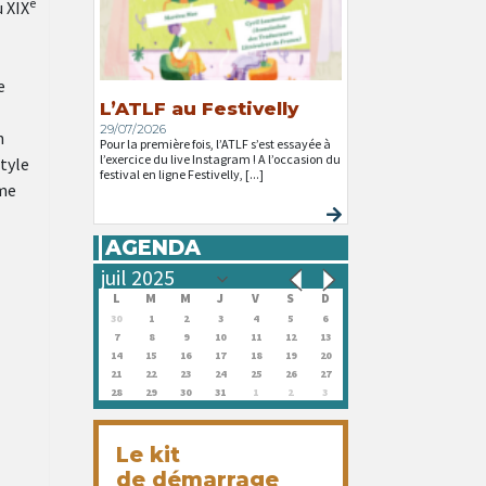
e
u XIX
e
L’ATLF au Festivelly
29/07/2026
n
Pour la première fois, l’ATLF s’est essayée à
l’exercice du live Instagram ! A l’occasion du
style
festival en ligne Festivelly, [...]
âme
AGENDA
L
M
M
J
V
S
D
30
1
2
3
4
5
6
7
8
9
10
11
12
13
14
15
16
17
18
19
20
21
22
23
24
25
26
27
28
29
30
31
1
2
3
Le kit
de démarrage