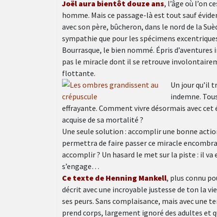
Joël aura bientôt douze ans
, l’âge où l’on 
homme. Mais ce passage-là est tout sauf éviden
avec son père, bûcheron, dans le nord de la Suède
sympathie que pour les spécimens excentriques
Bourrasque, le bien nommé. Épris d’aventures im
pas le miracle dont il se retrouve involontaireme
flottante.
Un jour qu’il 
indemne. Tous 
effrayante. Comment vivre désormais avec cet
acquise de sa mortalité ?
Une seule solution : accomplir une bonne action,
permettra de faire passer ce miracle encombran
accomplir ? Un hasard le met sur la piste : il va 
s’engage…
Ce texte de Henning Mankell
, plus connu po
décrit avec une incroyable justesse de ton la vi
ses peurs. Sans complaisance, mais avec une ten
prend corps, largement ignoré des adultes et qu