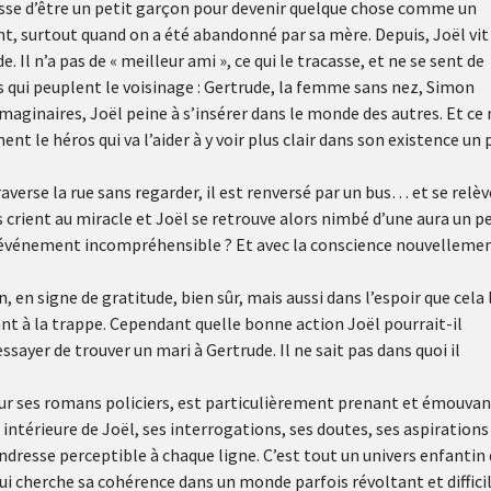
cesse d’être un petit garçon pour devenir quelque chose comme un
t, surtout quand on a été abandonné par sa mère. Depuis, Joël vit
. Il n’a pas de « meilleur ami », ce qui le tracasse, et ne se sent de
 qui peuplent le voisinage : Gertrude, la femme sans nez, Simon
aginaires, Joël peine à s’insérer dans le monde des autres. Et ce 
nt le héros qui va l’aider à y voir plus clair dans son existence un 
traverse la rue sans regarder, il est renversé par un bus… et se relèv
crient au miracle et Joël se retrouve alors nimbé d’une aura un p
 événement incompréhensible ? Et avec la conscience nouvelleme
 en signe de gratitude, bien sûr, mais aussi dans l’espoir que cela 
t à la trappe. Cependant quelle bonne action Joël pourrait-il
essayer de trouver un mari à Gertrude. Il ne sait pas dans quoi il
ur ses romans policiers, est particulièrement prenant et émouvant
e intérieure de Joël, ses interrogations, ses doutes, ses aspirations
dresse perceptible à chaque ligne. C’est tout un univers enfantin 
i cherche sa cohérence dans un monde parfois révoltant et difficil