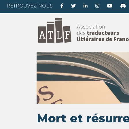
RETROUVEZ-NOUS
Association
des
traducteurs
littéraires de Franc
Mort et résurr