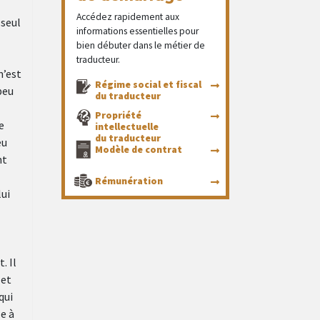
Accédez rapidement aux
 seul
informations essentielles pour
bien débuter dans le métier de
traducteur.
n’est
Régime social et fiscal
peu
du traducteur
Propriété
e
intellectuelle
du traducteur
eu
Modèle de contrat
nt
Rémunération
lui
. Il
 et
qui
e à