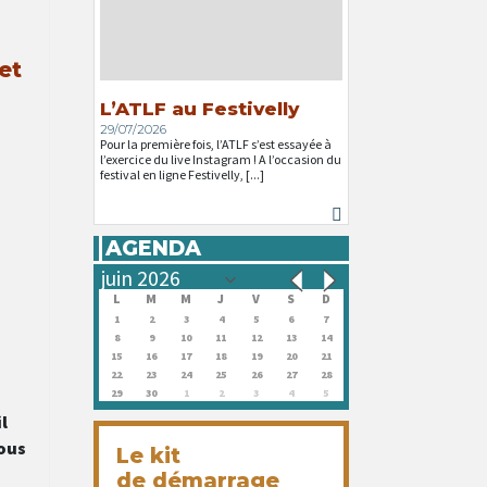
et
L’ATLF au Festivelly
29/07/2026
Pour la première fois, l’ATLF s’est essayée à
l’exercice du live Instagram ! A l’occasion du
festival en ligne Festivelly, [...]
AGENDA
L
M
M
J
V
S
D
1
2
3
4
5
6
7
8
9
10
11
12
13
14
15
16
17
18
19
20
21
22
23
24
25
26
27
28
29
30
1
2
3
4
5
l
nous
Le kit
de démarrage