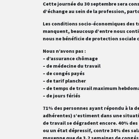
Cette journée du 30 septembre sera con
d’échange au sein de la profession, part
Les conditions socio-économiques des tr
manquent, beaucoup d’entre nous contin
nous ne bénéficie de protection sociale
Nous n’avons pas :
– d’assurance chômage
– de médecine du travail
– de congés payés
– de tarif plancher
– de temps de travail maximum hebdom
– de jours fériés
71% des personnes ayant répondu à la de
adhérentes) s’estiment dans une situatio
de travail se dégradent encore. 40% des
ou un état dépressif, contre 34% des sal
moyenne que de 3,2 semaines de congés 