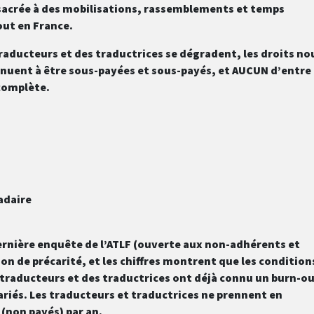
sacrée à des mobilisations, rassemblements et temps
out en France.
aducteurs et des traductrices se dégradent, les droits no
uent à être sous-payées et sous-payés, et AUCUN d’entre
 complète.
adaire
rnière enquête de l’ATLF (ouverte aux non-adhérents et
n de précarité, et les chiffres montrent que les condition
 traducteurs et des traductrices ont déjà connu un burn-o
ariés. Les traducteurs et traductrices ne prennent en
(non payés) par an.