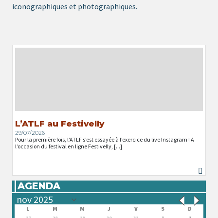
iconographiques et photographiques.
L’ATLF au Festivelly
29/07/2026
Pour la première fois, l’ATLF s’est essayée à l’exercice du live Instagram ! A
l’occasion du festival en ligne Festivelly, [...]
AGENDA
L
M
M
J
V
S
D
27
28
29
30
31
1
2