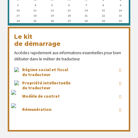
3
4
5
6
7
8
9
10
11
12
13
14
15
16
17
18
19
20
21
22
23
24
25
26
27
28
29
30
Le kit
de démarrage
Accédez rapidement aux informations essentielles pour bien
débuter dans le métier de traducteur.
Régime social et fiscal
du traducteur
Propriété intellectuelle
du traducteur
Modèle de contrat
Rémunération