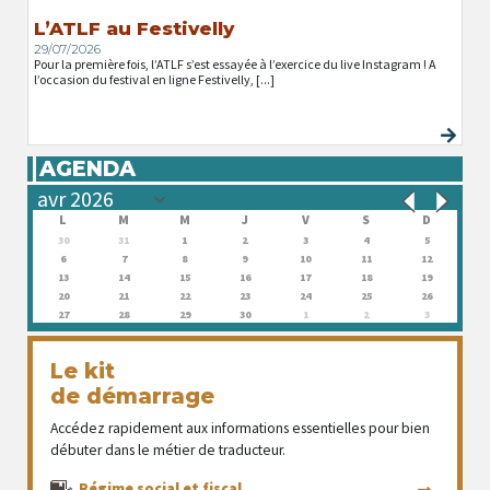
L’ATLF au Festivelly
29/07/2026
Pour la première fois, l’ATLF s’est essayée à l’exercice du live Instagram ! A
l’occasion du festival en ligne Festivelly, [...]
AGENDA
L
M
M
J
V
S
D
30
31
1
2
3
4
5
6
7
8
9
10
11
12
13
14
15
16
17
18
19
20
21
22
23
24
25
26
27
28
29
30
1
2
3
Le kit
de démarrage
Accédez rapidement aux informations essentielles pour bien
débuter dans le métier de traducteur.
Régime social et fiscal