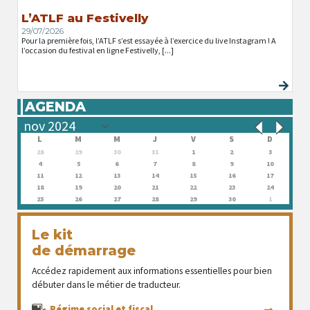
L’ATLF au Festivelly
29/07/2026
Pour la première fois, l’ATLF s’est essayée à l’exercice du live Instagram ! A
l’occasion du festival en ligne Festivelly, [...]
AGENDA
L
M
M
J
V
S
D
28
29
30
31
1
2
3
4
5
6
7
8
9
10
11
12
13
14
15
16
17
18
19
20
21
22
23
24
25
26
27
28
29
30
1
Le kit
de démarrage
Accédez rapidement aux informations essentielles pour bien
débuter dans le métier de traducteur.
Régime social et fiscal