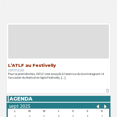
L’ATLF au Festivelly
29/07/2026
Pour la première fois, l’ATLF s’est essayée à l’exercice du live Instagram ! A
l’occasion du festival en ligne Festivelly, [...]
AGENDA
L
M
M
J
V
S
D
1
2
3
4
5
6
7