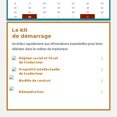
8
9
10
11
12
13
14
15
16
17
18
19
20
21
22
23
24
25
26
27
28
29
1
2
3
5
30
4
Le kit
de démarrage
Accédez rapidement aux informations essentielles pour bien
débuter dans le métier de traducteur.
Régime social et fiscal
du traducteur
Propriété intellectuelle
du traducteur
Modèle de contrat
Rémunération