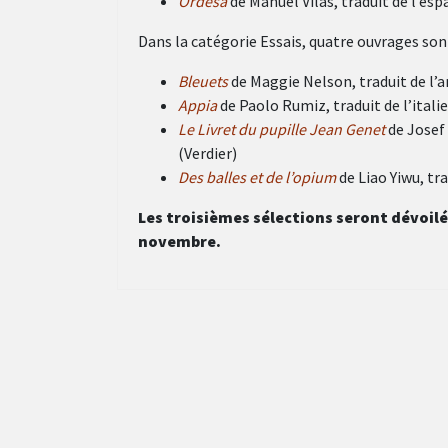
Ordesa
de Manuel Vilas, traduit de l’es
Dans la catégorie Essais, quatre ouvrages sont
Bleuets
de Maggie Nelson, traduit de l’a
Appia
de
Paolo Rumiz, traduit de l’itali
Le Livret du pupille Jean Genet
de Josef 
(Verdier)
Des balles et de l’opium
de Liao Yiwu, tr
Les troisièmes sélections seront dévoilée
novembre.