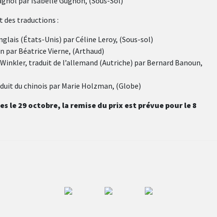
pagnol par
Isabelle Gugnon, (
Sous-Sol)
 des traductions :
nglais (États-Unis) par Céline Leroy, (Sous-sol)
en par Béatrice Vierne, (Arthaud)
Winkler, traduit de l’allemand (Autriche) par Bernard Banoun,
aduit du chinois par Marie Holzman, (Globe)
s le 29 octobre, la remise du prix est prévue pour le 8