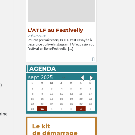
L’ATLF au Festivelly
29/07/2026
Pour la première fois, l’ATLF s’est essayée à
l’exercice du live Instagram ! A l’occasion du
festival en ligne Festivelly, [...]
AGENDA
L
M
M
J
V
S
D
)
1
2
3
4
5
6
7
8
9
10
11
12
13
14
15
16
17
18
19
20
21
22
23
24
25
26
27
28
29
1
2
3
5
30
4
bine
Le kit
de démarrage