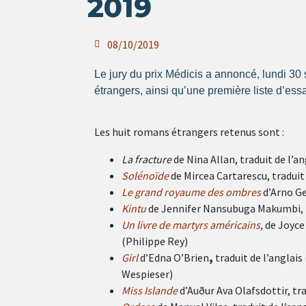
2019
08/10/2019
Le jury du prix Médicis a annoncé, lundi 3
étrangers, ainsi qu’une première liste d’essa
Les huit romans étrangers retenus sont :
La fracture
de Nina Allan, traduit de l’a
Solénoïde
de Mircea Cartarescu, tradui
Le grand royaume des
ombres
d’Arno Ge
Kintu
de Jennifer Nansubuga Makumbi, t
Un livre de martyrs américains
,
de Joyce 
(
Philippe Rey)
Girl
d’Edna O’Brien
,
traduit de l’anglais
Wespieser)
Miss Islande
d’Auður Ava Olafsdottir, tra