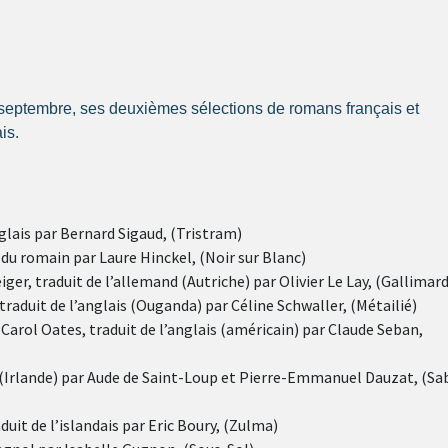
0 septembre, ses deuxièmes sélections de romans français et
is.
nglais
par Bernard Sigaud,
(Tristram)
t du romain
par Laure Hinckel, (
Noir sur Blanc)
iger, traduit de l’allemand (Autriche) par
Olivier Le Lay,
(Gallimard
raduit de l’anglais (Ouganda) par
Céline Schwaller,
(Métailié)
Carol Oates, traduit de l’anglais (américain) par
Claude Seban,
 (Irlande) par
Aude de Saint-Loup et Pierre-Emmanuel Dauzat,
(Sa
duit de l’islandais par
Eric Boury,
(Zulma)