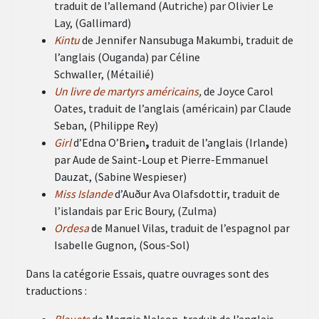
traduit de l’allemand (Autriche) par
Olivier Le
Lay,
(Gallimard)
Kintu
de Jennifer Nansubuga Makumbi, traduit de
l’anglais (Ouganda) par
Céline
Schwaller,
(Métailié)
Un livre de martyrs américains
,
de Joyce Carol
Oates, traduit de l’anglais (américain) par
Claude
Seban, (
Philippe Rey)
Girl
d’Edna O’Brien
,
traduit de l’anglais (Irlande)
par
Aude de Saint-Loup et Pierre-Emmanuel
Dauzat,
(Sabine Wespieser)
Miss Islande
d’Auður Ava Olafsdottir, traduit de
l’islandais par
Eric Boury,
(Zulma)
Ordesa
de Manuel Vilas, traduit de l’espagnol par
Isabelle Gugnon, (
Sous-Sol)
Dans la catégorie Essais, quatre ouvrages sont des
traductions :