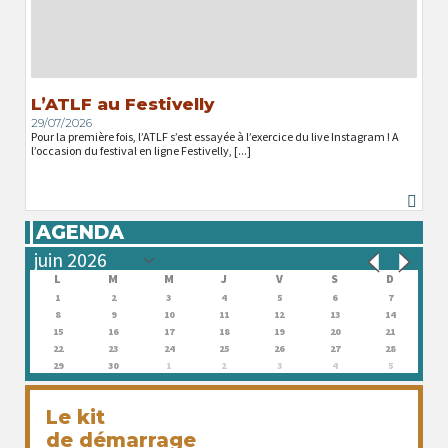
L’ATLF au Festivelly
29/07/2026
Pour la première fois, l’ATLF s’est essayée à l’exercice du live Instagram ! A
l’occasion du festival en ligne Festivelly, [...]
AGENDA
L
M
M
J
V
S
D
1
2
3
4
5
6
7
8
9
10
11
12
13
14
15
16
17
18
19
20
21
22
23
24
25
26
27
28
29
30
1
2
3
4
5
Le kit
de démarrage