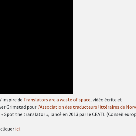
 s’inspire de
Translators are a waste of space
, vidéo écrite et
 Iver Grimstad pour
l’Association des traducteurs littéraires de Nor
 « Spot the translator », lancé en 2013 par le CEATL (Conseil euro
 cliquer
ici
.