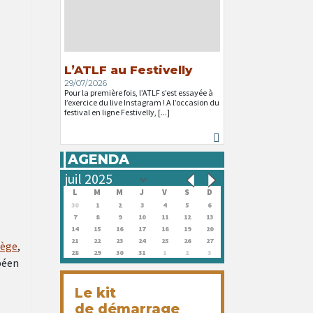
L’ATLF au Festivelly
29/07/2026
Pour la première fois, l’ATLF s’est essayée à
l’exercice du live Instagram ! A l’occasion du
festival en ligne Festivelly, [...]
AGENDA
L
M
M
J
V
S
D
30
1
2
3
4
5
6
7
8
9
10
11
12
13
14
15
16
17
18
19
20
21
22
23
24
25
26
27
vège
,
28
29
30
31
1
2
3
péen
Le kit
de démarrage