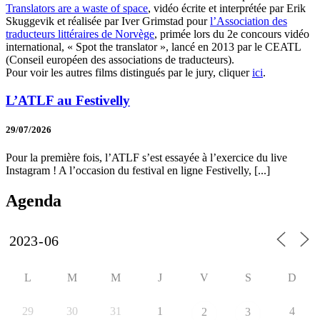
Translators are a waste of space
, vidéo écrite et interprétée par Erik
Skuggevik et réalisée par Iver Grimstad pour
l’Association des
traducteurs littéraires de Norvège
, primée lors du 2e concours vidéo
international, « Spot the translator », lancé en 2013 par le CEATL
(Conseil européen des associations de traducteurs).
Pour voir les autres films distingués par le jury, cliquer
ici
.
L’ATLF au Festivelly
29/07/2026
Pour la première fois, l’ATLF s’est essayée à l’exercice du live
Instagram ! A l’occasion du festival en ligne Festivelly, [...]
Agenda
L
M
M
J
V
S
D
29
30
31
1
4
2
3