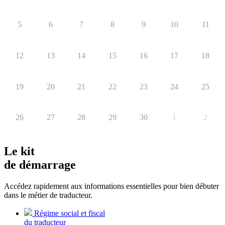
5
6
7
8
9
10
11
12
13
14
15
16
17
18
19
20
21
22
23
24
25
26
27
28
29
30
1
2
Le kit
de démarrage
Accédez rapidement aux informations essentielles pour bien débuter
dans le métier de traducteur.
Régime social et fiscal
du traducteur