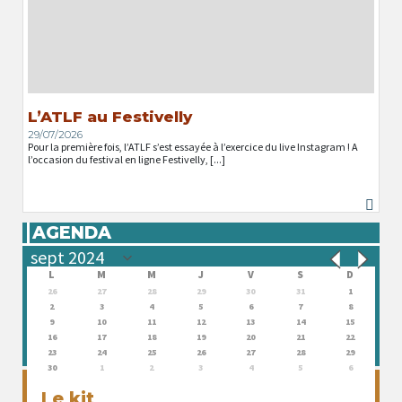
L’ATLF au Festivelly
29/07/2026
Pour la première fois, l’ATLF s’est essayée à l’exercice du live Instagram ! A
l’occasion du festival en ligne Festivelly, [...]
AGENDA
L
M
M
J
V
S
D
26
27
28
29
30
31
1
2
3
4
5
6
7
8
9
10
11
12
13
14
15
16
17
18
19
20
21
22
23
24
25
26
27
28
29
30
1
2
3
4
5
6
Le kit