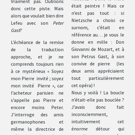
Vraiment pas. Oublions
était peintre ! Mais ce
donc cette piste. Mais
n’est pas tout : si
alors que voulait bien dire
Nietzsche a choisi ce
Lefeu avec son
Peter
surnom, c’était en
Gast
?
référence au… je vous le
donne en mille : Don
L’échéance de la remise
Giovanni de Mozart, et à
de la traduction
son Petrus Gast, à son
approche, et je ne
convive de pierre (les
comprends toujours rien
deux amis appréciaient
à ce mystérieux « Soyez
tout particulièrement
mon Pierre invité ; soyez
cet opéra) !
mon invité Pierre », car
Nous y voilà ! La boucle
l’acheteur parisien ne
n’était-elle pas bouclée ?
s’appelle pas Pierre et
J’avais donc fait
encore moins Peter.
inconsciemment,
J’interroge des amis
intuitivement cet
germanophones et
énorme détour qui
même la directrice de