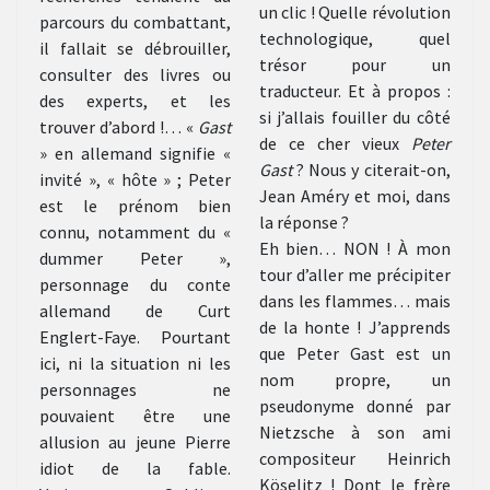
un clic ! Quelle révolution
parcours du combattant,
technologique, quel
il fallait se débrouiller,
trésor pour un
consulter des livres ou
traducteur. Et à propos :
des experts, et les
si j’allais fouiller du côté
trouver d’abord !… «
Gast
de ce cher vieux
Peter
» en allemand signifie «
Gast
? Nous y citerait-on,
invité », « hôte » ; Peter
Jean Améry et moi, dans
est le prénom bien
la réponse ?
connu, notamment du «
Eh bien… NON ! À mon
dummer Peter »,
tour d’aller me précipiter
personnage du conte
dans les flammes… mais
allemand de Curt
de la honte ! J’apprends
Englert-Faye. Pourtant
que Peter Gast est un
ici, ni la situation ni les
nom propre, un
personnages ne
pseudonyme donné par
pouvaient être une
Nietzsche à son ami
allusion au jeune Pierre
compositeur Heinrich
idiot de la fable.
Köselitz ! Dont le frère