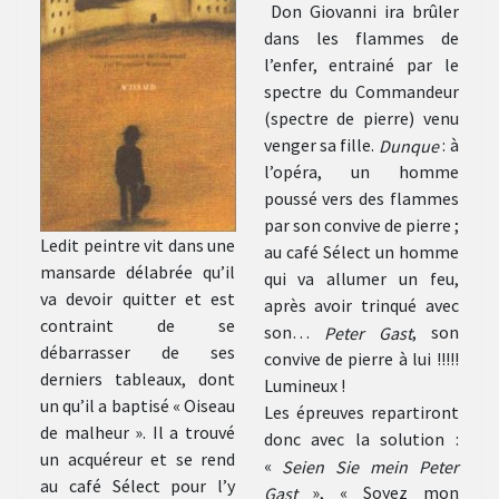
Don Giovanni ira brûler
dans les flammes de
l’enfer, entrainé par le
spectre du Commandeur
(spectre de pierre) venu
venger sa fille.
Dunque
: à
l’opéra, un homme
poussé vers des flammes
par son convive de pierre ;
Ledit peintre vit dans une
au café Sélect un homme
mansarde délabrée qu’il
qui va allumer un feu,
va devoir quitter et est
après avoir trinqué avec
contraint de se
son…
Peter Gast
, son
débarrasser de ses
convive de pierre à lui !!!!!
derniers tableaux, dont
Lumineux !
un qu’il a baptisé « Oiseau
Les épreuves repartiront
de malheur ». Il a trouvé
donc avec la solution :
un acquéreur et se rend
«
Seien Sie mein Peter
au café Sélect pour l’y
Gast
», « Soyez mon