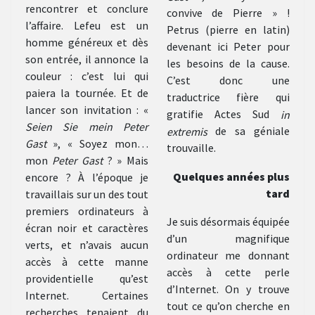
rencontrer et conclure
convive de Pierre » !
l’affaire. Lefeu est un
Petrus (pierre en latin)
homme généreux et dès
devenant ici Peter pour
son entrée, il annonce la
les besoins de la cause.
couleur : c’est lui qui
C’est donc une
paiera la tournée. Et de
traductrice fière qui
lancer son invitation : «
gratifie Actes Sud
in
Seien Sie mein Peter
extremis
de sa géniale
Gast
», « Soyez mon…
trouvaille.
mon
Peter Gast
? » Mais
Quelques années plus
encore ? À l’époque je
tard
travaillais sur un des tout
premiers ordinateurs à
Je suis désormais équipée
écran noir et caractères
d’un magnifique
verts, et n’avais aucun
ordinateur me donnant
accès à cette manne
accès à cette perle
providentielle qu’est
d’Internet. On y trouve
Internet. Certaines
tout ce qu’on cherche en
recherches tenaient du