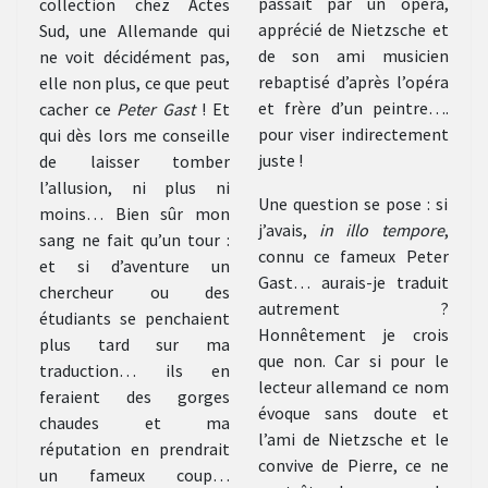
passait par un opéra,
collection chez Actes
apprécié de Nietzsche et
Sud, une Allemande qui
de son ami musicien
ne voit décidément pas,
rebaptisé d’après l’opéra
elle non plus, ce que peut
et frère d’un peintre….
cacher ce
Peter Gast
! Et
pour viser indirectement
qui dès lors me conseille
juste !
de laisser tomber
l’allusion, ni plus ni
Une question se pose : si
moins… Bien sûr mon
j’avais,
in illo tempore
,
sang ne fait qu’un tour :
connu ce fameux Peter
et si d’aventure un
Gast… aurais-je traduit
chercheur ou des
autrement ?
étudiants se penchaient
Honnêtement je crois
plus tard sur ma
que non. Car si pour le
traduction… ils en
lecteur allemand ce nom
feraient des gorges
évoque sans doute et
chaudes et ma
l’ami de Nietzsche et le
réputation en prendrait
convive de Pierre, ce ne
un fameux coup…