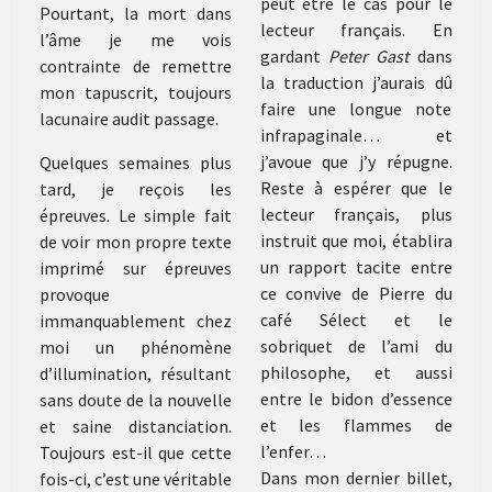
peut être le cas pour le
Pourtant, la mort dans
lecteur français. En
l’âme je me vois
gardant
Peter Gast
dans
contrainte de remettre
la traduction j’aurais dû
mon tapuscrit, toujours
faire une longue note
lacunaire audit passage.
infrapaginale… et
j’avoue que j’y répugne.
Quelques semaines plus
Reste à espérer que le
tard, je reçois les
lecteur français, plus
épreuves. Le simple fait
instruit que moi, établira
de voir mon propre texte
un rapport tacite entre
imprimé sur épreuves
ce convive de Pierre du
provoque
café Sélect et le
immanquablement chez
sobriquet de l’ami du
moi un phénomène
philosophe, et aussi
d’illumination, résultant
entre le bidon d’essence
sans doute de la nouvelle
et les flammes de
et saine distanciation.
l’enfer…
Toujours est-il que cette
Dans mon dernier billet,
fois-ci, c’est une véritable