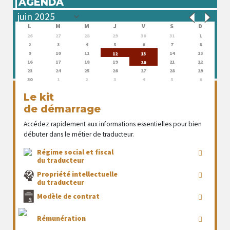
AGENDA
L
M
M
J
V
S
D
26
27
28
29
30
31
1
2
3
4
5
6
7
8
9
10
11
14
15
12
13
16
17
18
19
21
22
20
23
24
25
26
27
28
29
30
1
2
3
4
5
6
Le kit
de démarrage
Accédez rapidement aux informations essentielles pour bien
débuter dans le métier de traducteur.
Régime social et fiscal
du traducteur
Propriété intellectuelle
du traducteur
Modèle de contrat
Rémunération