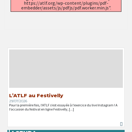
https://atlf.org/wp-content/plugins/pdf-
embedder/assets/js/pdfjs/pdf.worker.min.js".
L’ATLF au Festivelly
29/07/2026
Pour la première fois, l’ATLF s’est essayée à l’exercice du live Instagram ! A
l’occasion du festival en ligne Festivelly, [...]