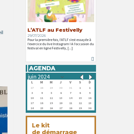
L’ATLF au Festivelly
il
29/07/2026
Pour la première fois, l’ATLF s’est essayée à
l’exercice du live Instagram ! A l’occasion du
festival en ligne Festivelly, [...]
AGENDA
L
M
M
J
V
S
D
27
28
29
30
31
1
2
3
4
5
6
7
8
9
10
11
12
13
14
15
16
17
18
19
20
21
22
23
24
25
26
27
28
29
30
Le kit
de démarrage