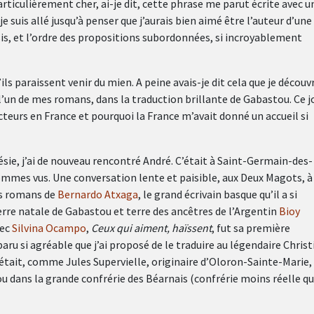
rticulièrement cher, ai-je dit, cette phrase me parut écrite avec u
e suis allé jusqu’à penser que j’aurais bien aimé être l’auteur d’une
is, et l’ordre des propositions subordonnées, si incroyablement
s paraissent venir du mien. A peine avais-je dit cela que je découvr
 l’un de mes romans, dans la traduction brillante de Gabastou. Ce j
lecteurs en France et pourquoi la France m’avait donné un accueil si
ésie, j’ai de nouveau rencontré André. C’était à Saint-Germain-des-
 sommes vus. Une conversation lente et paisible, aux Deux Magots, à
es romans de
Bernardo Atxaga
, le grand écrivain basque qu’il a si
terre natale de Gabastou et terre des ancêtres de l’Argentin
Bioy
vec
Silvina Ocampo
,
Ceux qui aiment, haïssent
, fut sa première
aru si agréable que j’ai proposé de le traduire au légendaire Christ
 était, comme Jules Supervielle, originaire d’Oloron-Sainte-Marie,
u dans la grande confrérie des Béarnais (confrérie moins réelle q