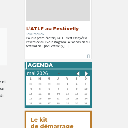
L’ATLF au Festivelly
29/07/2026
Pour la première fois, l’ATLF s’est essayée à
l’exercice du live Instagram ! A l’occasion du
festival en ligne Festivelly, [...]
AGENDA
L
M
M
J
V
S
D
e et
27
28
29
30
1
2
3
par
4
5
6
7
8
9
10
11
12
13
14
15
16
17
si
18
19
20
21
22
23
24
25
26
27
28
29
30
31
Le kit
de démarrage