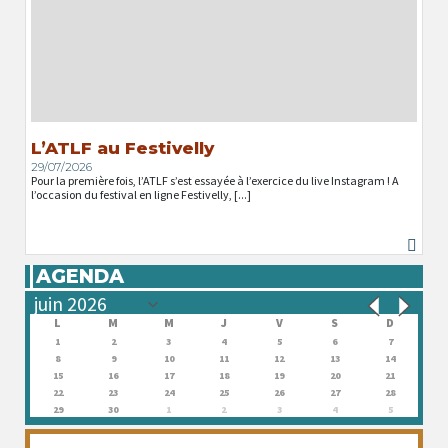
L’ATLF au Festivelly
29/07/2026
Pour la première fois, l’ATLF s’est essayée à l’exercice du live Instagram ! A
l’occasion du festival en ligne Festivelly, [...]
AGENDA
L
M
M
J
V
S
D
1
2
3
4
5
6
7
8
9
10
11
12
13
14
15
16
17
18
19
20
21
22
23
24
25
26
27
28
29
30
1
2
3
4
5