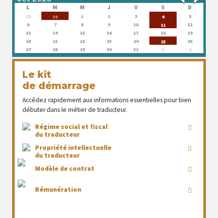
L
M
M
J
V
S
D
29
1
2
3
5
30
4
6
7
8
9
10
12
11
13
14
15
16
17
18
19
20
21
22
23
24
26
25
27
28
29
30
31
1
2
Le kit
de démarrage
Accédez rapidement aux informations essentielles pour bien
débuter dans le métier de traducteur.
Régime social et fiscal
du traducteur
Propriété intellectuelle
du traducteur
Modèle de contrat
Rémunération