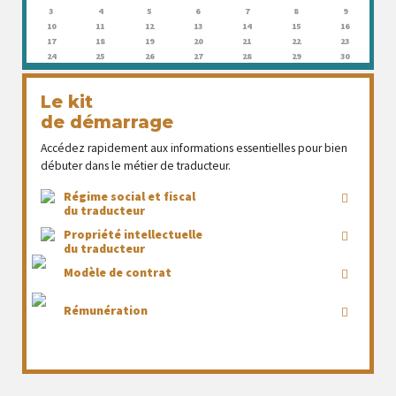
3
4
5
6
7
8
9
10
11
12
13
14
15
16
17
18
19
20
21
22
23
24
25
26
27
28
29
30
Le kit
de démarrage
Accédez rapidement aux informations essentielles pour bien
débuter dans le métier de traducteur.
Régime social et fiscal
du traducteur
Propriété intellectuelle
du traducteur
Modèle de contrat
Rémunération