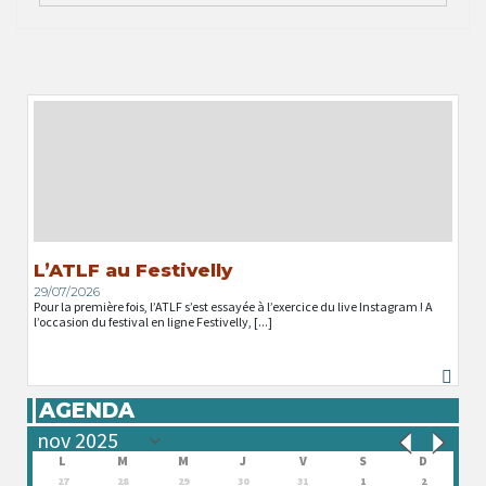
L’ATLF au Festivelly
29/07/2026
Pour la première fois, l’ATLF s’est essayée à l’exercice du live Instagram ! A
l’occasion du festival en ligne Festivelly, [...]
AGENDA
L
M
M
J
V
S
D
27
28
29
30
31
1
2