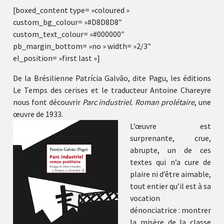
[boxed_content type= »coloured »
custom_bg_colour= »#D8D8D8″
custom_text_colour= »#000000″
pb_margin_bottom= »no » width= »2/3″
el_position= »first last »]
De la Brésilienne Patrícia Galvão, dite Pagu, les éditions
Le Temps des cerises et le traducteur Antoine Chareyre
nous font découvrir
Parc industriel. Roman prolétaire
, une
œuvre de 1933.
L’œuvre est
surprenante, crue,
abrupte, un de ces
textes qui n’a cure de
plaire ni d’être aimable,
tout entier qu’il est à sa
vocation
dénonciatrice : montrer
la misère de la classe