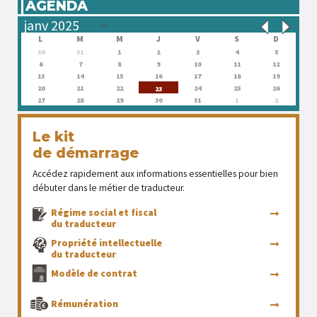
AGENDA
L
M
M
J
V
S
D
30
31
1
2
3
4
5
6
7
8
9
10
11
12
13
14
15
16
17
18
19
20
21
22
24
25
26
23
27
28
29
30
31
1
2
Le kit
de démarrage
Accédez rapidement aux informations essentielles pour bien
débuter dans le métier de traducteur.
Régime social et fiscal
du traducteur
Propriété intellectuelle
du traducteur
Modèle de contrat
Rémunération